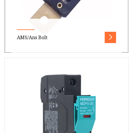
AMS/Ans Bolt
Produkt: SchraubsicherungenHersteller:
ReomaxStrom: 20A, 40A, 50A, 60A, 70A, 80A,
100A, 125A, 150A, 175A, 200A, 250A, 27