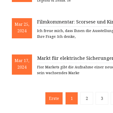
Legend of Zelda: Te
Filmkommentar: Scorsese und Ki
Mar 25,
2024
Ich freue mich, dass Ihnen die Ausstellung und un
Ihre Frage: Ich denke,
Markt für elektrische Sicherunge
Mar 17,
und zukünftige Anforderungen bi
2024
Fior Markets gibt die Aufnahme einer neue
sein wachsendes Marke
Erste
1
2
3