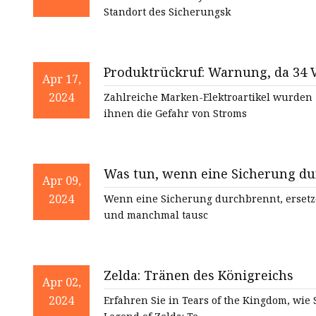
Standort des Sicherungsk
Produktrückruf: Warnung, da 34 
Apr 17,
Brandgefahr zurückgerufen wur
2024
Zahlreiche Marken-Elektroartikel wurden 
ihnen die Gefahr von Stroms
Was tun, wenn eine Sicherung d
Apr 09,
2024
Wenn eine Sicherung durchbrennt, ersetzen Sie sie. Allerdings ist dies oft nich
und manchmal tausc
Zelda: Tränen des Königreichs
Apr 02,
2024
Erfahren Sie in Tears of the Kingdom, wie Si