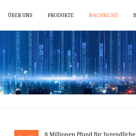
ÜBER UNS
PRODUKTE
NACHRICHT
Sicherungseinsatz
Sicherungshalter
Sicherungszubehör
Hochspannungssicherung
DC-Sicherung
PV-Sicherung
Bolzensicherung
Flachsicherungen
Sicherung einstecken
8 Millionen Pfund für Jugendliche