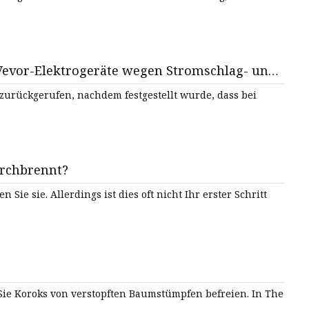
Vevor-Elektrogeräte wegen Stromschlag- und
den
zurückgerufen, nachdem festgestellt wurde, dass bei
urchbrennt?
t Ihr erster Schritt
e Koroks von verstopften Baumstümpfen befreien. In The