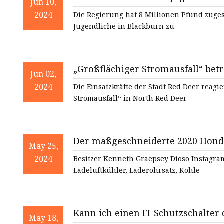
Stromsicherungskasten
Jun 10,
2024
Die Regierung hat 8 Millionen Pfund zuge
Sicherungskasten
Jugendliche in Blackburn zu
Automatische Sicherung
„Großflächiger Stromausfall“ bet
Jun 02,
2024
Die Einsatzkräfte der Stadt Red Deer reag
Stromausfall“ in North Red Deer
Der maßgeschneiderte 2020 Honda
May 25,
2024
Besitzer Kenneth Graepsey Dioso Instagram 
Ladeluftkühler, Laderohrsatz, Kohle
Kann ich einen FI-Schutzschalter
May 18,